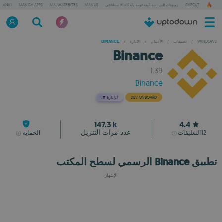
CAPCUT
روبوتات الدردشة المدعومة بالذكاء الاصطناعي
MANUS
MALWAREBYTES
MANGA APPS
ANKI
WINDOWS
/
تطبيقات
/
الأعمال
/
الإدارة
/
BINANCE
Binance
1.39
Binance
DEV ONBOARD
الإدارة
#1
147.3 k
4.4
عدد مرات التنزيل
12
التعليقات
الحماية
تطبيق Binance الرسمي لسطح المكتب
الإشهار