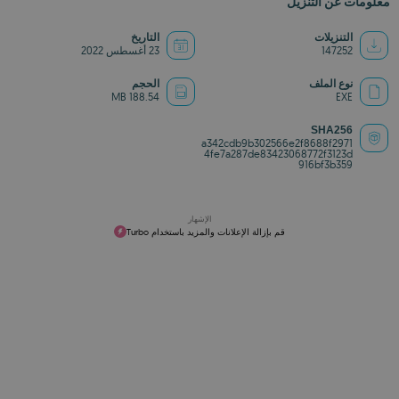
معلومات عن التنزيل
التنزيلات
التاريخ
147252
23 أغسطس 2022
نوع الملف
الحجم
188.54 MB
EXE
SHA256
a342cdb9b302566e2f8688f2971
4fe7a287de83423068772f3123d
916bf3b359
الإشهار
قم بإزالة الإعلانات والمزيد باستخدام Turbo