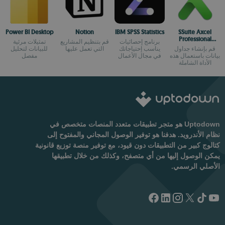
Power BI Desktop
Notion
IBM SPSS Statistics
SSuite Axcel
Professional
برنامج إحصائيات
قم بتنظيم المشاريع
تمثيلات مرئية
Spreadsheet
قم بإنشاء جداول
يناسب إحتياجاتك
التي تعمل عليها
للبيانات لتحليل
بيانات باستعمال هذه
في مجال الأعمال
مفصل
الأداة الشاملة
Uptodown هو متجر تطبيقات متعدد المنصات متخصص في
نظام الأندرويد. هدفنا هو توفير الوصول المجاني والمفتوح إلى
كتالوج كبير من التطبيقات دون قيود، مع توفير منصة توزيع قانونية
يمكن الوصول إليها من أي متصفح، وكذلك من خلال تطبيقها
الأصلي الرسمي.