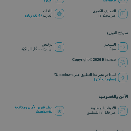
Binance
الإدارة
التصنيف العُمري
اللغات
غير محدّد(ة)
العربية
47 لغة زيادة
نموذج التوزيع
التسعير
ترخيص
مجانًا
برنامج مسجَّل المِلكِيَّة
Copyright © 2026 Binance
لماذا تم نشر هذا التطبيق على Uptodown؟
(معلومات أكثر)
الأمن والخصوصية
انظر تقرير الأمان ومكافحة
الأذونات المطلوبة
الفيروسات
غير قابل(ة) للتطبيق